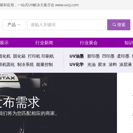
用，一站式UV解决方案尽在 www.uvzj.com
产品
ꀁ
끠
搜索
展示
行业新闻
行业展会
知
固化机 固化箱 打印机 印刷机
UV油墨
胶印墨 凹印墨 柔印墨 
机固化 制冷系统 能量控制
UV化学
光油 胶水 涂料 涂层液
发布需求
我们将为您匹配相应的商家。