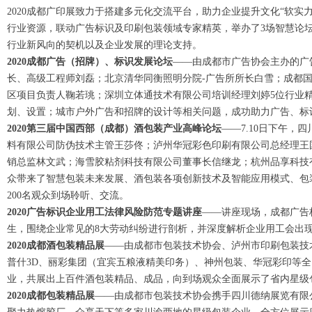
2020成都广印展致力于搭建多元化交流平台，助力企业提升文化“软
行业资源，联动广告标识及印刷包装领域专家精英，举办了3场智慧论坛
行业新风向的契机以及企业发展的理论支持。
2020成都广告（招牌）、标识发展论坛
——由成都市广告协会主办的广
长、高级工程师刘磊；北京清华同衡照明分院-广告所所长白雪；成都
区项目负责人鞠若珧；深圳立体通技术有限公司培训经理刘婷5位行业
划、设置；城市户外广告和招牌的设计等相关问题，成功助力广告、标
2020第三届中国西部（成都）酒包装产业高峰论坛
——7.10日下午
料有限公司防伪技术主管王莎佟；泸州华冠彩色印刷有限公司总经理王
销总监林文武；海雪胶粘剂科技有限公司董事长信继龙；杭州品享科技
众带来了智慧包装未来发展、酒包装各项创新技术及智能应用模式、包
200名观众到场聆听、交流。
2020广告标识企业用工法律风险防范专题讲座
——讲座现场，成都广告
生，围绕企业常见的8大劳动纠纷进行剖析，并深度解析企业用工会出现
2020成都酒包装精品展
——由成都市包装技术协会、泸州市印刷包装技
普什3D、丽彩集团（宜宾五粮液精美印务）、神州包装、华冠彩印等
业，共展出上百件酒包装精品、成品，向到场观众全面展示了省内星级
2020成都包装精品展
——由成都市包装技术协会携手四川德纳展览有限