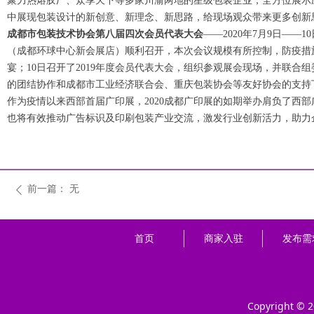
聚力热熔胶厂、众享天下等多家川渝两地的星级包装企业，全方位展示
中展现包装设计的新创意、新理念、新思路，给现场观众带来更多创新
成都市包装技术协会第八届四次会员代表大会
——2020年7月9日—
（成都环球中心新会展店）顺利召开，本次会议规模有所控制，防疫措
宴；10日召开了2019年度会员代表大会，组织参观展会现场，并联
的团结协作和成都市工业经济联合会、重庆包装协会等友好协会的支持
作为疫情以来西部首届广印展，2020成都广印展的如期举办肩负了西
也将有效推动广告标识及印刷包装产业交流，激发行业创新活力，助力
前一篇：
无
ꄴ
首页
商家入驻
发布需
Copyright © 