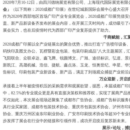
2020年7月10-12日，由四川德纳展览有限公司、上海现代国际展览有
会」
（以下简称：2020成都广印展）在世纪城新国际会展中心盛大召开
作为2020年西部地区首场广印产业专业展览会，2020成都广印展凭
盖、新产品新设备齐发布的展会内容，在开展三天时间内，成功吸引了4
展会实力，也在后疫情时代为西部广印产业复苏提供了助力。
千商赋能，汇
2020成都广印展以全产业链展出的聚合优势，推出打造“广告喷印设备
码快印及图文办公、瓦楞暨彩盒包装、包装印刷成品”八大主题展区，
飞阳联合、众联卓达、鑫飞腾、锐颜博文、广旭、途径标识、弘道、景
新凯江、高晟机械、浩信、捷航、鑫点洛、玉龙、恒奥世纪、申星、华
告标识、印刷包装产业新设备、新产品，满足了到场观众捕捉产业前沿
万众迎新，开启
承接着上半年被疫情积压的采购需求和观展欲望，据悉，本届成都广印展
中，82.5%的专业观众更是具有直接决策权和推荐权，实现了展商产品
不仅如此，本次展会现场还聚集了成都市广告协会、成都广告标识服务
具行业买家团、成都市包装技术协会、重庆市包装技术协会、泸州市印
协会、重庆万州区渝东印刷业协会、广安市印刷技术协会等超30个专业
步发挥了展会在行业中的链接和引领作用，成功开启疫后复苏新未来。
展示+论坛，捕