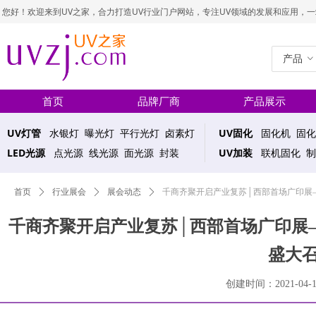
您好！欢迎来到UV之家，合力打造UV行业门户网站，专注UV领域的发展和应用，一站式UV
产品
ꀁ
首页
品牌厂商
产品展示
UV灯管
水银灯 曝光灯 平行光灯 卤素灯
UV固化
固化机 固化
LED光源
点光源 线光源 面光源 封装
UV加装
联机固化 制
首页
ꄲ
行业展会
ꄲ
展会动态
ꄲ
千商齐聚开启产业复苏│西部首场广印展
千商齐聚开启产业复苏│西部首场广印展
盛大
创建时间：
2021-04-