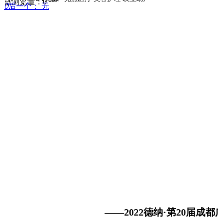
넶
浏览量：
0
ꄲ
后一个：
无
——2022德纳·第20届