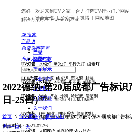
您好！欢迎来到UV之家，合力打造UV行业门户网站
平台合作 | 公众号 | 微博 | 网站地图
解决方案尽在 www.uvzj.com
끠
搜索
产品
ꀁ
免费发布需求
首页
产品
文章
商家入驻申请
品牌厂商
UV灯管
水银灯 曝光灯 平行光灯 卤素灯
产品展示
LED光源
点光源 线光源 面光源 封装
行业新闻
UV油墨
胶印墨 凹印墨 柔印墨 丝印墨
2022德纳•第20届成都广告标识
行业展会
UV化学
光油 胶水 涂料 涂层液 清洁剂
日-25日）
知识百科
UV固化
固化机 固化箱 打印机 印刷机
关于我们
UV加装
联机固化 制冷系统 能量控制
首页
ꄲ
行业展会
ꄲ
展会安排
ꄲ
2022德纳•第20届成都广告标
UV健康
杀菌消毒 水处理 空气净化
联系我们
创建时间：
2021-07-26
ꄴ
前一篇：
无
UV光源
光照医疗 美容护理 农业助产