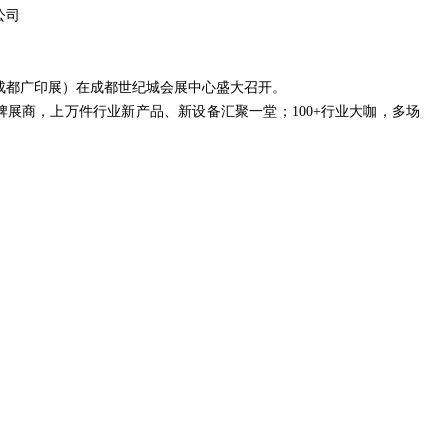
公司
021成都广印展）在成都世纪城会展中心盛大召开。
品牌展商，上万件行业新产品、新设备汇聚一堂；100+行业大咖，多场
游企业前来参观采购，又一次呈现出西部广告标识及印刷包装全产业
业协会会长伍松，四川德纳展览有限公司董事长李仕全、四川蓝景光
王友、广东澳飞扬实业有限公司总经理伍松、
安安法务副总经理唐
会法律顾问王潇鸿、成都市市场监督管理局竞争处副处长王飞、
成
究院张西利院长等重要嘉宾到场参会，反响热烈。
、行业协会/商会、产业聚集园区等大型采购团队到场参观采购，包
、四川标签印刷会、成都市广告协会、成都广告标识服务行业协会、
协会、广安市广告协会、雅安市商标广告协会、绵阳市广告商标传媒
会、自贡市印刷协会、达州市印刷协会、绵阳市印刷业协会、重庆市
、遂宁市船山区创新创业飞地孵化中心参观团、德昌县同创广告参观
观团、四川古得创意文化传播有限公司参观团、四川展呈建设工程有
商的商贸合作机会，保障了商贸合作质量；同时，展会前期进行大量
量。