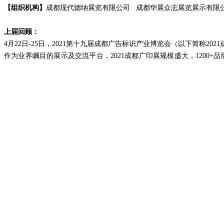
【组织机构】
成都现代德纳展览有限公司 成都华展众志展览展示有限
上届回顾：
4
月22日-25日，2021第十九届成都广告标识产业博览会（以下简称2
作为业界瞩目的展示及交流平台，2021成都广印展规模盛大，1200+
论坛峰会百花齐放，四天展期吸引了上万渠道商、代理商、经销商及下
链上下游企业交流合作的火热商贸盛景。
展会邀请到：成都市广告标识行业服务协会会长蒋国川，广州市标识行
电技术有限责任公司技术总监刘凡忠、成都大风景标识有限公司总经理
天平、
成都市市场监督管理局广告处副处长谷德宪、成都市商标协
都市市场监督管理局网监处一级主任科员袁永成、深圳市西利标识研
2021
成都广印展利用多年的口碑积累和资源优势，实现了相关产业领导
括：四川省包装装潢印刷工业协会、贵州省印刷协会、重庆市包装协会
广州市标识行业协会、达州市广告协会、遂宁市广告协会、广元市广告
行业协会、成都市包装技术协会、四川标签印刷会、成都市印刷行业协
万州（渝东）印刷业协会、宜宾市印刷协会、泸州市印刷包装技术协会
团、四川地道营造策划有限公司参观团、四川自贡五洲广告有限公司参
限公司参观团、内江鼎丰文化传媒有限公司参观团等，极大化增强了展
的线上线下相结合的多渠道买家一对一邀约，也为展会保障了参观商数