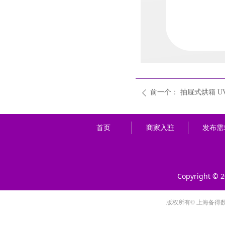
前一个：
抽屉式烘箱 U
ꄴ
首页
商家入驻
发布需
Copyright © 
版权所有© 上海备得