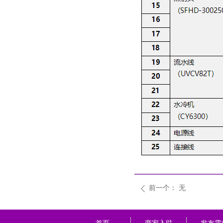
前一个：
无
ꄴ